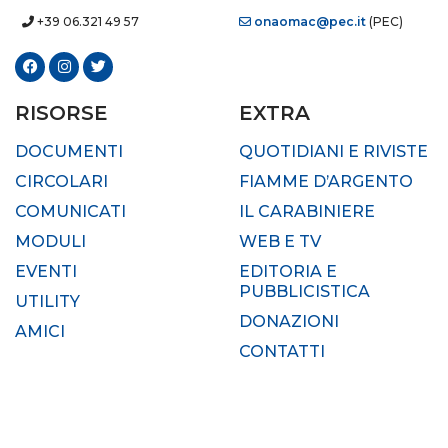
+39 06.321 49 57
onaomac@pec.it
(PEC)
RISORSE
EXTRA
DOCUMENTI
QUOTIDIANI E RIVISTE
CIRCOLARI
FIAMME D’ARGENTO
COMUNICATI
IL CARABINIERE
MODULI
WEB E TV
EVENTI
EDITORIA E
PUBBLICISTICA
UTILITY
DONAZIONI
AMICI
CONTATTI
© 2024 O.N.A.O.M.A.C. Tutti i diritti riservati. -
Privacy
-
Cookies
| Credits: