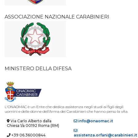
ASSOCIAZIONE NAZIONALE CARABINIERI
MINISTERO DELLA DIFESA
L'ONAOMAC è un Ente che dedica assistenza negli studi ai figli degli
uomini e delle donne dell'Arma dei Carabinieri che hanno perso la vita.
Via Carlo Alberto dalla
info@onaomac.it
Chiesa 1/a 00192 Roma (RM)
+39 06.36000844
assistenza.orfani@carabinieri.it