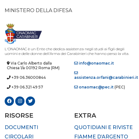
MINISTERO DELLA DIFESA
L'ONAOMAC è un Ente che dedica assistenza negli studi ai figli degli
uomini e delle donne dell'Arma dei Carabinieri che hanno perso la vita.
Via Carlo Alberto dalla
info@onaomac.it
Chiesa 1/a 00192 Roma (RM)
+39 06.36000844
assistenza.orfani@carabinieri.it
+39 06.321 49 57
onaomac@pec.it
(PEC)
RISORSE
EXTRA
DOCUMENTI
QUOTIDIANI E RIVISTE
CIRCOLARI
FIAMME D’ARGENTO