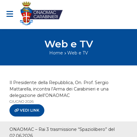
Vai al contenuto
Web e TV
Home
Web e TV
Il Presidente della Repubblica, On. Prof. Sergio
Mattarella, incontra l’Arma dei Carabinieri e una
delegazione dell’ONAOMAC
GIUGNO 2026
VEDI LINK
ONAOMAC – Rai 3 trasmissione “Spaziolibero” del
02.06.2026