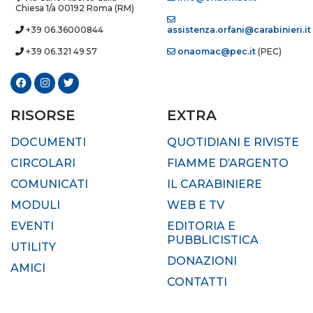
Chiesa 1/a 00192 Roma (RM)
+39 06.36000844
assistenza.orfani@carabinieri.it
+39 06.321 49 57
onaomac@pec.it
(PEC)
RISORSE
EXTRA
DOCUMENTI
QUOTIDIANI E RIVISTE
CIRCOLARI
FIAMME D’ARGENTO
COMUNICATI
IL CARABINIERE
MODULI
WEB E TV
EVENTI
EDITORIA E
PUBBLICISTICA
UTILITY
DONAZIONI
AMICI
CONTATTI